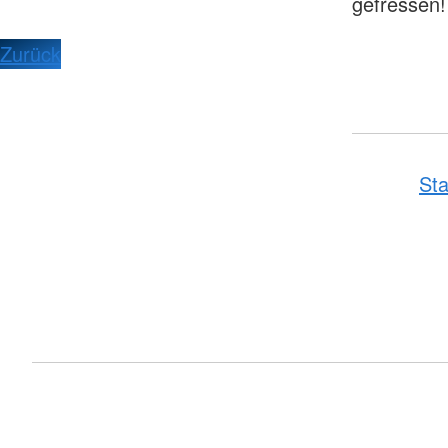
gefressen!
Zurück
Sta