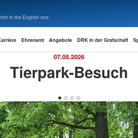
tch to the English one
arriere
Ehrenamt
Angebote
DRK in der Grafschaft
S
07.05.2026
Tierpark-Besuch
g
Praktikum
Rettungsdienst & Fahrdienst
Selbstverständnis
Kleiderspende
Freiwillig
Weitere A
Rettungsdienst
Leitbild
Suchtgefäh
dhorn
Fahrdienst
Grundsätze
Suchdiens
haus
Geschichte
Erste-Hilfe
Bentheim
Erste-Hilfe-Kurse
rdhorn
ttorf
d Lohne
ordhorn