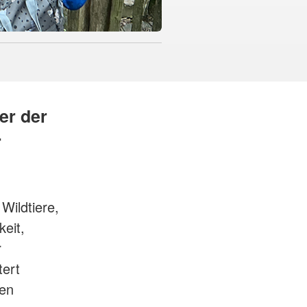
er der
r
Wildtiere,
eit,
r
tert
den