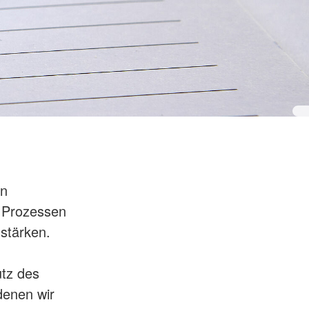
en
d Prozessen
stärken.
tz des
denen wir