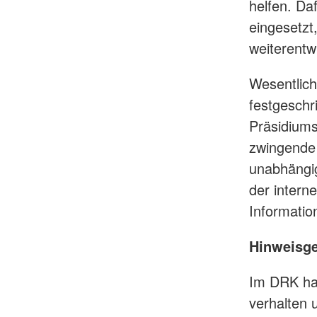
helfen. D
eingesetzt
weiterentw
Wesentlich
festgeschr
Präsidiums
zwingende 
unabhängig
der intern
Informatio
Hinweisg
Im DRK hab
verhalten 