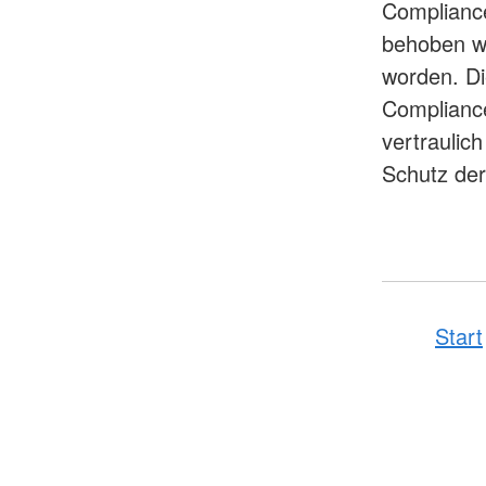
Compliance
behoben we
worden. Di
Compliance
vertraulic
Schutz der
Start