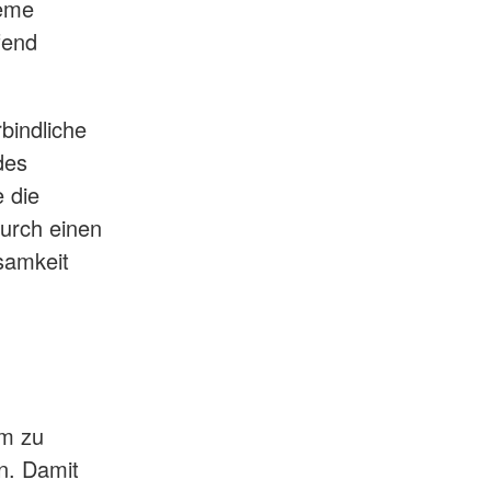
teme
fend
bindliche
des
 die
urch einen
samkeit
rm zu
n. Damit