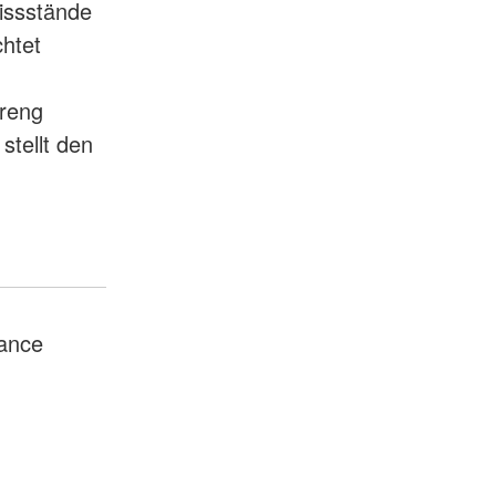
Missstände
htet
treng
stellt den
ance