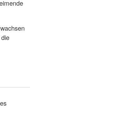
 keimende
e wachsen
 die
les