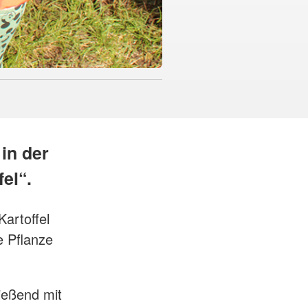
 in der
el“.
artoffel
e Pflanze
ießend mit