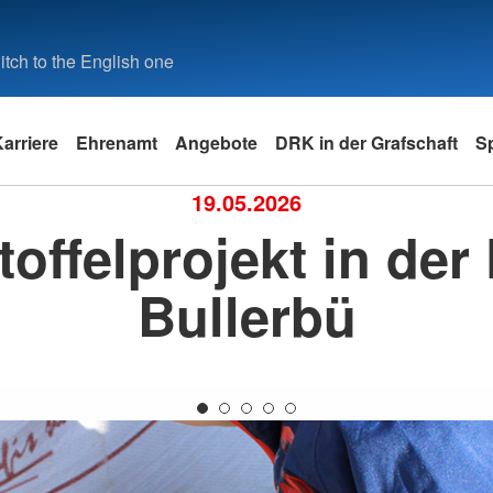
tch to the English one
arriere
Ehrenamt
Angebote
DRK in der Grafschaft
S
19.05.2026
toffelprojekt in der 
g
Praktikum
Rettungsdienst & Fahrdienst
Selbstverständnis
Kleiderspende
Freiwillig
Weitere A
Rettungsdienst
Leitbild
Suchtgefäh
Bullerbü
dhorn
Fahrdienst
Grundsätze
Suchdiens
haus
Geschichte
Erste-Hilfe
Bentheim
Erste-Hilfe-Kurse
rdhorn
ttorf
d Lohne
ordhorn