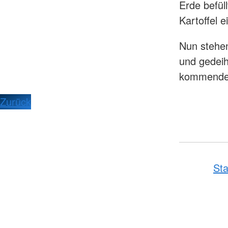
Erde befül
Kartoffel e
Nun stehen
und gedeih
kommende 
Zurück
Sta