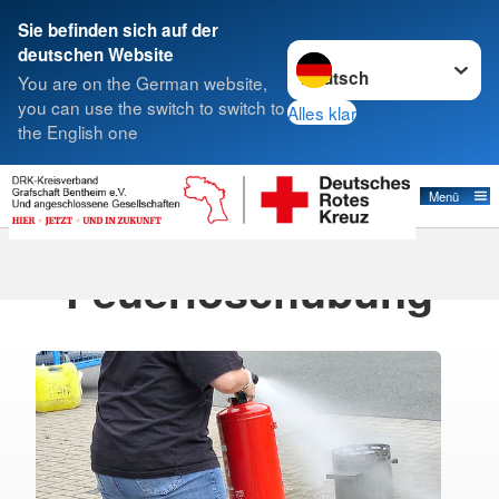
Sie befinden sich auf der
Sprache wechseln zu
deutschen Website
Suche
You are on the German website,
you can use the switch to switch to
Alles klar
the English one
Aktuelles
Menü
09.06.2026
Feuerlöschübung