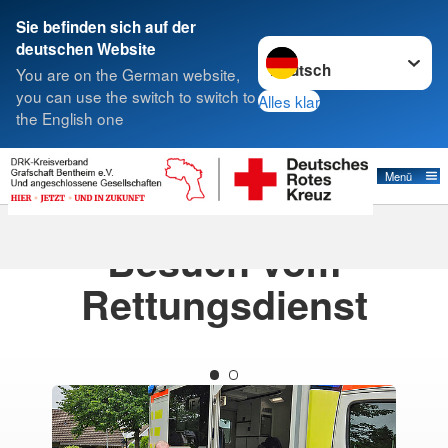
Sie befinden sich auf der
Sprache wechseln zu
deutschen Website
Suche
You are on the German website,
you can use the switch to switch to
Alles klar
the English one
Aktuelles
Menü
07.07.2026
Besuch vom
Rettungsdienst